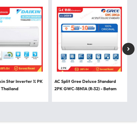
kin Star Inverter ¾ PK
AC Split Gree Deluxe Standard
 Thailand
2PK GWC-18N1A (R-32) - Batam