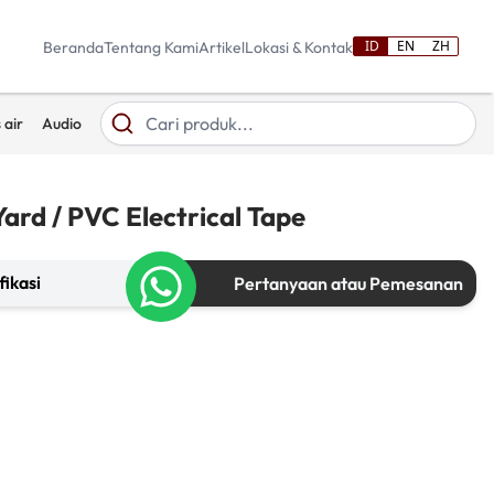
ID
EN
ZH
Beranda
Tentang Kami
Artikel
Lokasi & Kontak
 air
Audio
Yard / PVC Electrical Tape
fikasi
Pertanyaan atau Pemesanan