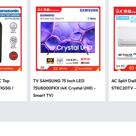
C Top
TV SAMSUNG 75 Inch LED
AC Split Dai
S1GSG /
75U8000FKX (4K Crystal UHD -
STKC20TV -
Smart TV)