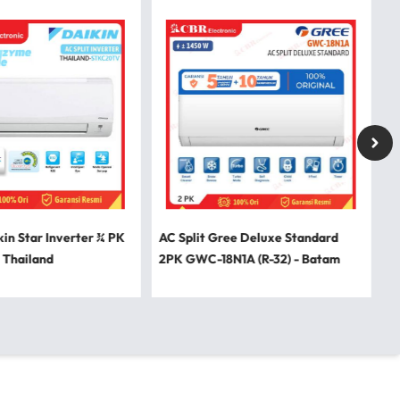
kin Star Inverter ¾ PK
AC Split Gree Deluxe Standard
 Thailand
2PK GWC-18N1A (R-32) - Batam