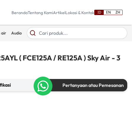
ID
EN
ZH
Beranda
Tentang Kami
Artikel
Lokasi & Kontak
 air
Audio
5AYL ( FCE125A / RE125A ) Sky Air - 3
fikasi
Pertanyaan atau Pemesanan