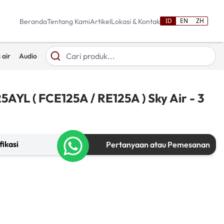
ID
EN
ZH
Beranda
Tentang Kami
Artikel
Lokasi & Kontak
 air
Audio
5AYL ( FCE125A / RE125A ) Sky Air - 3
fikasi
Pertanyaan atau Pemesanan