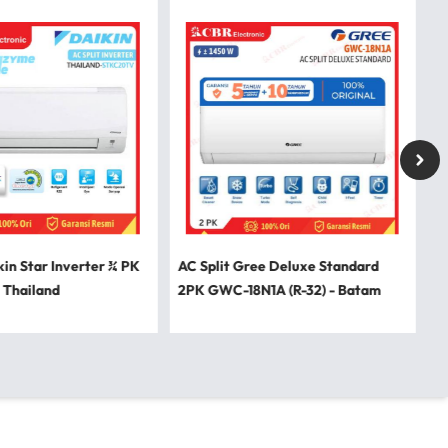
kin Star Inverter ¾ PK
AC Split Gree Deluxe Standard
 Thailand
2PK GWC-18N1A (R-32) - Batam