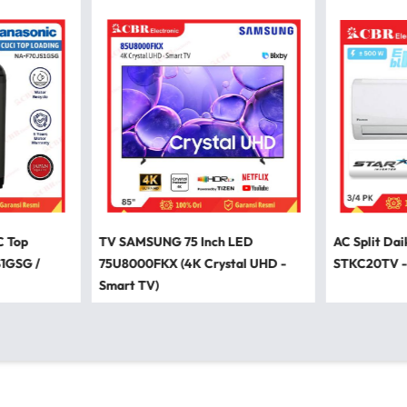
C Top
TV SAMSUNG 75 Inch LED
AC Split Dai
S1GSG /
75U8000FKX (4K Crystal UHD -
STKC20TV -
Smart TV)