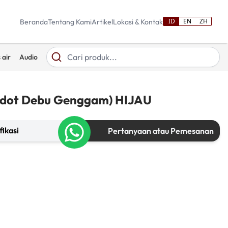
ID
EN
ZH
Beranda
Tentang Kami
Artikel
Lokasi & Kontak
 air
Audio
dot Debu Genggam) HIJAU
fikasi
Pertanyaan atau Pemesanan