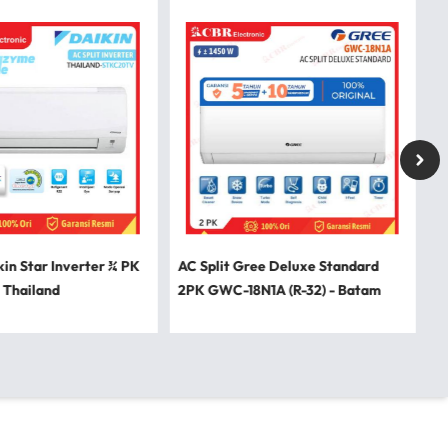
kin Star Inverter ¾ PK
AC Split Gree Deluxe Standard
 Thailand
2PK GWC-18N1A (R-32) - Batam