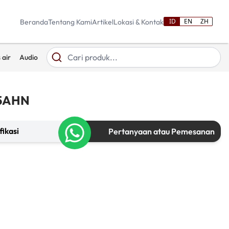
ID
EN
ZH
Beranda
Tentang Kami
Artikel
Lokasi & Kontak
 air
Audio
35AHN
fikasi
Pertanyaan atau Pemesanan