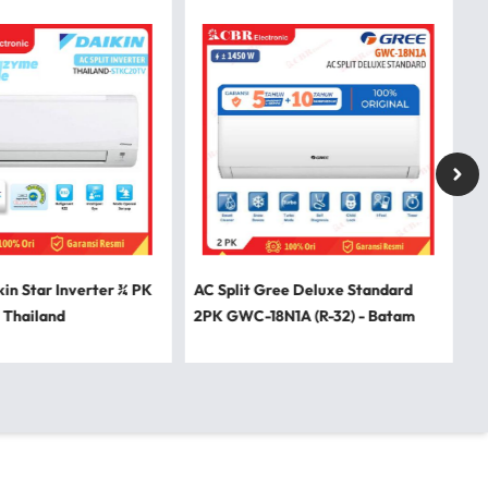
kin Star Inverter ¾ PK
AC Split Gree Deluxe Standard
 Thailand
2PK GWC-18N1A (R-32) - Batam