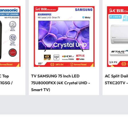
C Top
TV SAMSUNG 75 Inch LED
AC Split Dai
S1GSG /
75U8000FKX (4K Crystal UHD -
STKC20TV -
Smart TV)