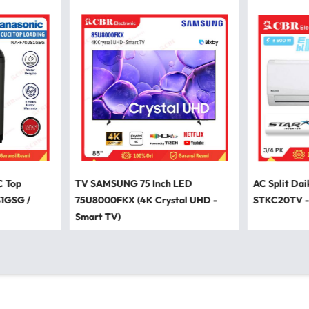
C Top
TV SAMSUNG 75 Inch LED
AC Split Dai
S1GSG /
75U8000FKX (4K Crystal UHD -
STKC20TV -
Smart TV)