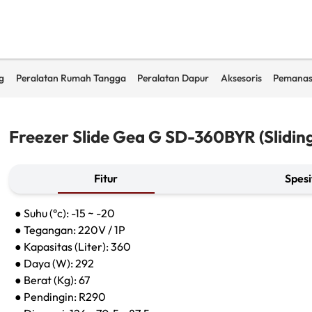
g
Peralatan Rumah Tangga
Peralatan Dapur
Aksesoris
Pemanas
Freezer Slide Gea G SD-360BYR (Sliding
Fitur
Spesi
● Suhu (°c): -15 ~ -20
● Tegangan: 220V / 1P
● Kapasitas (Liter): 360
● Daya (W): 292
● Berat (Kg): 67
● Pendingin: R290