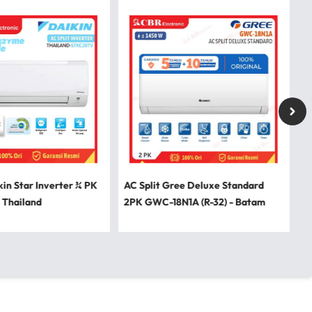
kin Star Inverter ¾ PK
AC Split Gree Deluxe Standard
 Thailand
2PK GWC-18N1A (R-32) - Batam