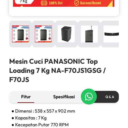
Mesin Cuci PANASONIC Top
Loading 7 Kg NA-F70JS1GSG /
F70JS
Fitur
Spesifikasi
Q & A
● Dimensi : 538 x 557 x 902 mm
● Kapasitas : 7 Kg
● Kecepatan Putar 770 RPM