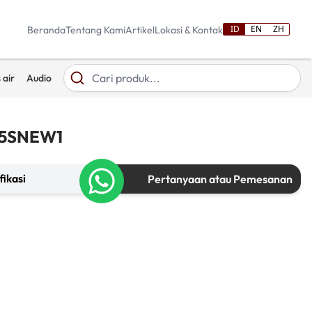
ID
EN
ZH
Beranda
Tentang Kami
Artikel
Lokasi & Kontak
 air
Audio
515SNEW1
fikasi
Pertanyaan atau Pemesanan