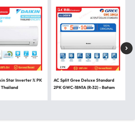
kin Star Inverter ¾ PK
AC Split Gree Deluxe Standard
 Thailand
2PK GWC-18N1A (R-32) - Batam