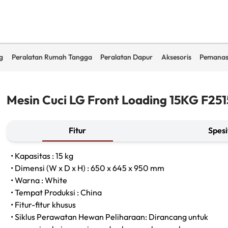
g
Peralatan Rumah Tangga
Peralatan Dapur
Aksesoris
Pemanas
Mesin Cuci LG Front Loading 15KG F2
Fitur
Spesi
• Kapasitas : 15 kg
• Dimensi (W x D x H) : 650 x 645 x 950 mm
• Warna : White
• Tempat Produksi : China
• Fitur-fitur khusus
• Siklus Perawatan Hewan Peliharaan: Dirancang untuk