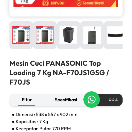
Mesin Cuci PANASONIC Top
Loading 7 Kg NA-F70JS1GSG /
F70JS
Fitur
Spesifikasi
Q & A
● Dimensi : 538 x 557 x 902 mm
● Kapasitas : 7 Kg
● Kecepatan Putar 770 RPM