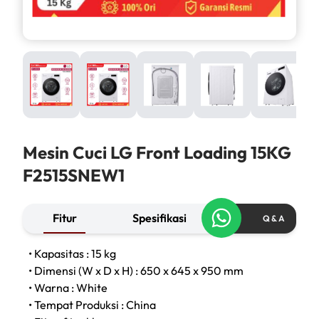
Mesin Cuci LG Front Loading 15KG
F2515SNEW1
Fitur
Spesifikasi
Q & A
• Kapasitas : 15 kg
• Dimensi (W x D x H) : 650 x 645 x 950 mm
• Warna : White
• Tempat Produksi : China